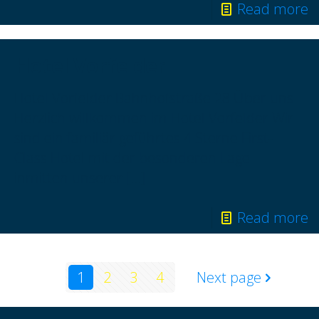
Read more
Hotel Vorfelder
Hotel Vorfelder Bahnhofstraße 28 Über uns
Herzlich willkommen im Hotel Vorfelder Wir
sind ein familiär geführtes 4 Sterne First-
Class Hotel mit der besonderen Lage
inmitten unserer
[…]
Read more
1
2
3
4
Next page