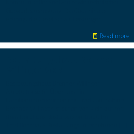
Kommunikationsnetzen sowie technischer
Gebäudeausrüstung. Darüber hinaus
erbringt die Gesellschaft Leistungen
[…]
Read more
Bestattungshaus Brenner-
Willinger GbR
Bestattungshaus Brenner-Willinger
Altrottstraße 61 Über uns Ein
Familienunternehmen mit Tradition: Sabine
Brenner-Willinger ist schon von klein auf mit
dem Beruf des Bestatters vertraut. Im
Traditionshaus Bestattungsunternehmen
[…]