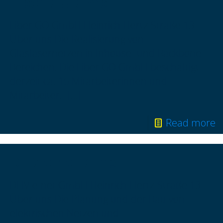
Fiber GO GmbH
Fiber GO GmbH Heinrich-Hertz-Straße 13
Über uns Die Realisierung von
Glasfasernetzen in Inhouse- und Backbone-
Bereichen. Die Fiber GO GmbH beschäftigt
derzeit ca. 15 Mitarbeiterinnen und
Mitarbeiter.
[…]
Read more
DHV e-net GmbH
DHV e-net GmbH Heinrich-Hertz-Straße 13
Über uns Die Planung und der Bau von
elektrischen Netzen und