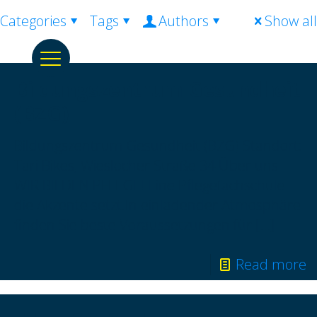
Categories
Tags
Authors
Show all
Bildungszentrum Gesundheit
(BZG)
Bildungszentrum Gesundheit (BZG) Standort:
Tari Bikes, Wieslocher Straße 34 Über uns
WIR BILDEN PFLEGE! Eine Pflegefachschule
die Akzente setzt.In einladender Atmosphäre
finden Sie beste Voraussetzungen für
[…]
Read more