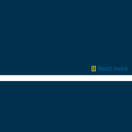
GmbH
Schäfer Mietwäsche Service GmbH
Industriestr. 39 b Über uns Die Schäfer
Mietwäsche Service GmbH ist seit 90 Jahren
ein familiäres Dienstleistungsunternehmen.
Wir stehen für ein faires
[…]
Read more
Maisch Orthopädie-Technik-
Zentrum
Maisch OTZ GmbH Gesundheitszentrum
Ärztehaus Drehscheibe, Bahnhofstraße 1-3
Über uns Wir bieten eine breite Palette an