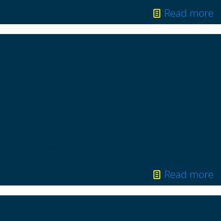
Read more
Landespolizei BW,
Polizeipräsidium Mannheim
Landespolizei Baden-Württemberg,
Polizeipräsidium Mannheim Standort:
Rathaus | Nußlocher Straße 45 Über uns Wir
sind die Polizei BW und rund um die Uhr für
die Bevölkerung da.
[…]
Read more
Schäfer Mietwäsche Service