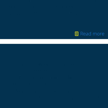
orthopädischen Hilfsmitteln und
Sanitätsartikeln an. Der Fokus liegt dabei auf
[…]
Read more
innere med3
innere med3 Standort: Ärztehaus
Drehscheibe, Bahnhofstr. 1 Über uns
Gemeinschaftspraxis für Kardiologie,
Gastroenterologie und Pulmologie. Die
Walldorfer Praxis ist einer von vier
Standorten der Gemeinschaftspraxis im
[…]