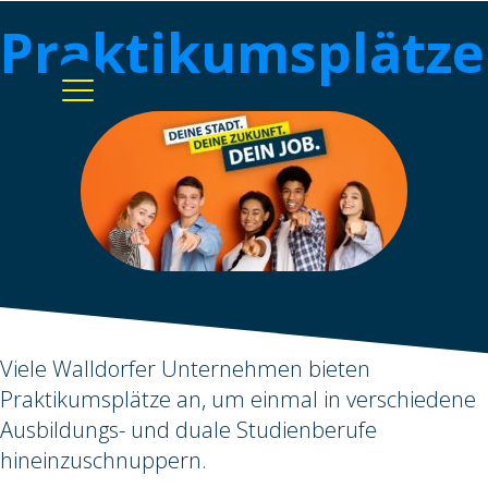
Praktikumsplätze
Viele Walldorfer Unternehmen bieten
Praktikumsplätze an, um einmal in verschiedene
Ausbildungs- und duale Studienberufe
hineinzuschnuppern.