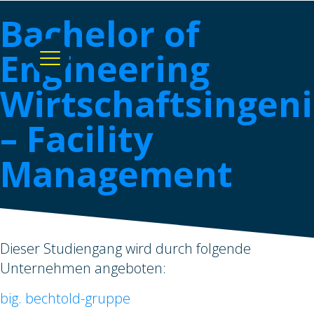
Bachelor of
Engineering
Wirtschaftsingen
– Facility
Management
Dieser Studiengang wird durch folgende
Unternehmen angeboten:
big. bechtold-gruppe