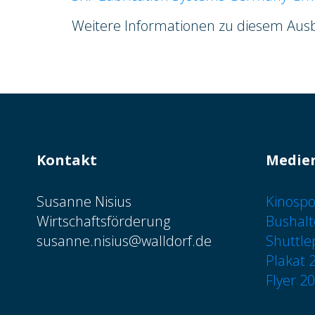
Weitere Informationen zu diesem Ausb
Kontakt
Medie
Susanne Nisius
Kinospo
Wirtschaftsförderung
Bushalt
susanne.nisius@walldorf.de
Shuttle
Plakat 
Flyer 2