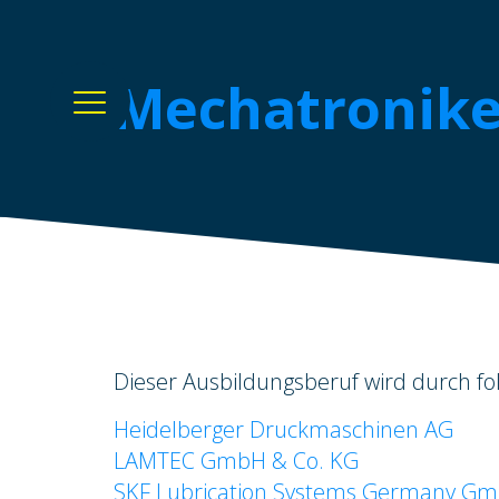
Mechatronike
Dieser Ausbildungsberuf wird durch 
Heidelberger Druckmaschinen AG
LAMTEC GmbH & Co. KG
SKF Lubrication Systems Germany G