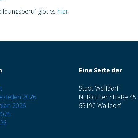
ildungsberuf gibt es
hier
.
n
Eine Seite der
t
Stadt Walldorf
estellen 2026
Nußlocher Straße 45
plan 2026
69190 Walldorf
2026
026