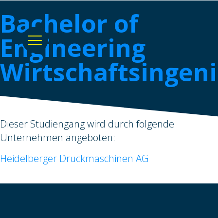
Bachelor of
Engineering
Wirtschaftsingen
Dieser Studiengang wird durch folgende
Unternehmen angeboten:
Heidelberger Druckmaschinen AG