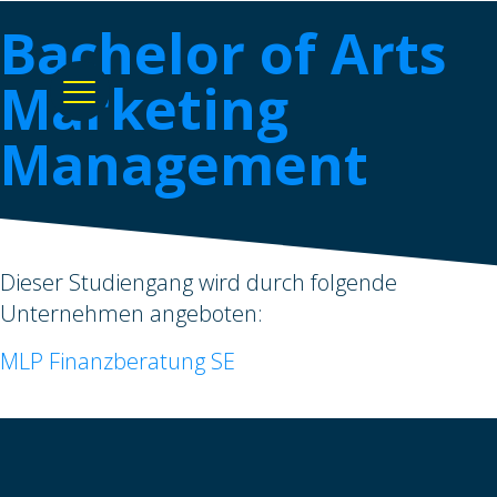
Bachelor of Arts
Marketing
Management
Dieser Studiengang wird durch folgende
Unternehmen angeboten:
MLP Finanzberatung SE