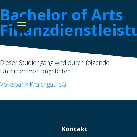
Bachelor of Arts
Finanzdienstleis
Dieser Studiengang wird durch folgende
Unternehmen angeboten:
Volksbank Kraichgau eG
Kontakt