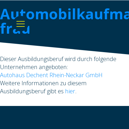
Automobilkaufma
frau
Dieser Ausbildungsberuf wird durch folgende
Unternehmen angeboten:
Autohaus Dechent Rhein-Neckar GmbH
Weitere Informationen zu diesem
Ausbildungsberuf gibt es
hier
.