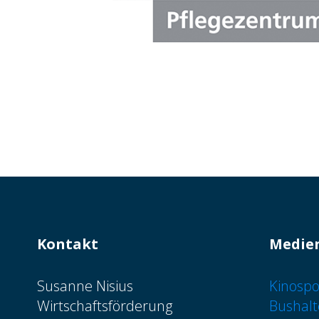
Kontakt
Medie
Susanne Nisius
Kinospo
Wirtschaftsförderung
Bushalt