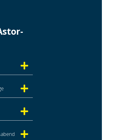
stor-
ge
sabend